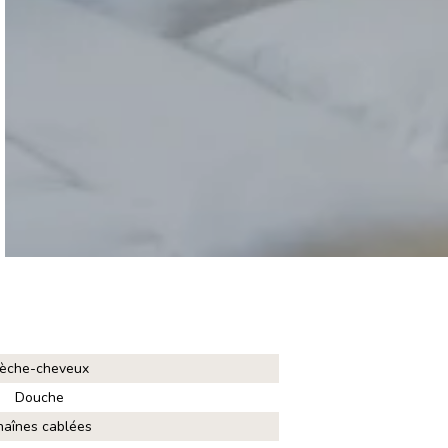
èche-cheveux
Douche
haînes cablées