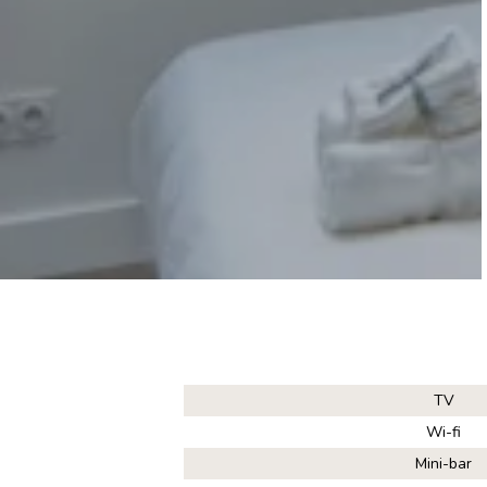
TV
Wi-fi
Mini-bar