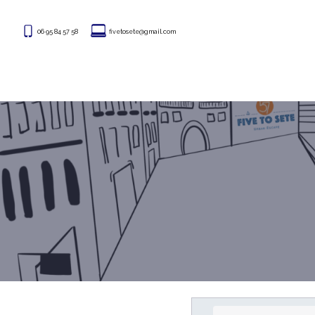
06 95 84 57 58
fivetosete@gmail.com